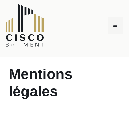
Aller
au
contenu
Menu
Mentions
légales