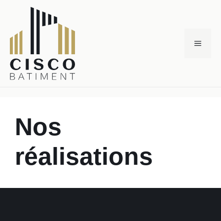
Aller
au
contenu
Menu
Nos
réalisations