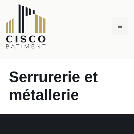
Aller
au
contenu
Menu
Serrurerie et
métallerie