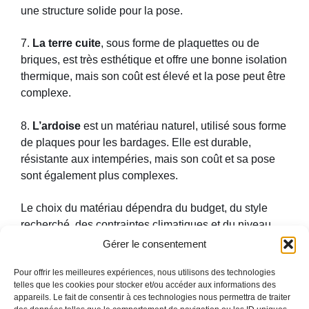
une structure solide pour la pose.
7.
La terre cuite
, sous forme de plaquettes ou de
briques, est très esthétique et offre une bonne isolation
thermique, mais son coût est élevé et la pose peut être
complexe.
8.
L’ardoise
est un matériau naturel, utilisé sous forme
de plaques pour les bardages. Elle est durable,
résistante aux intempéries, mais son coût et sa pose
sont également plus complexes.
Le choix du matériau dépendra du budget, du style
recherché, des contraintes climatiques et du niveau
d’entretien que vous êtes prêt à accepter. Certains
Gérer le consentement
matériaux conviennent mieux aux régions humides ou
Pour offrir les meilleures expériences, nous utilisons des technologies
ventées, tandis que d’autres se distinguent par leurs
telles que les cookies pour stocker et/ou accéder aux informations des
qualités esthétiques ou écologiques.
appareils. Le fait de consentir à ces technologies nous permettra de traiter